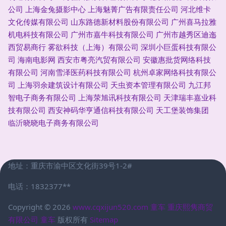
公司
上海金兔摄影中心
上海魅菁广告有限责任公司
河北维卡
文化传媒有限公司
山东路德新材料股份有限公司
广州喜马拉雅
机电科技有限公司
广州市嘉牛科技有限公司
广州市越秀区迪迤
西贸易商行
雾欲科技（上海）有限公司
深圳小巨蛋科技有限公
司
海南电影网
西安市粤亮汽贸有限公司
安徽惠批货网络科技
有限公司
河南雪泽医药科技有限公司
杭州卓家网络科技有限公
司
上海羽余建筑设计有限公司
天虫资本管理有限公司
九江邦
智电子商务有限公司
上海荥旭讯科技有限公司
天津瑞丰嘉业科
技有限公司
西安神码华亨通信科技有限公司
天工堡装饰集团
临沂晓晓电子商务有限公司
地址：重庆市渝中区文化街39号1-2#
电话：1832377**
Copyright © 2026
www.cqxijun520.com
童车
重庆熙隽商贸
有限公司
童车
版权所有
Sitemap