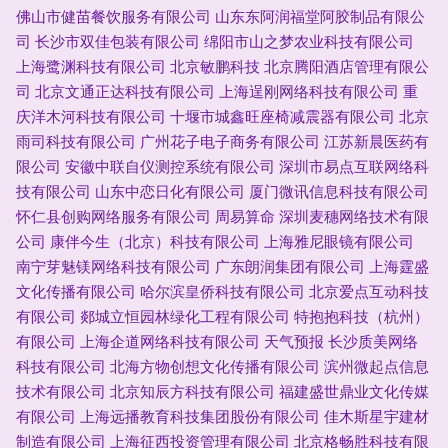
佛山市健苗餐饮服务有限公司
山东东阿润福堂阿胶制品有限公
司
长沙市双佳包装有限公司
绵阳市山之梦农业科技有限公司
上海鹭渊科技有限公司
北京敏鹏科技
北京腾阳酒店管理有限公
司
北京文通正达科技有限公司
上海逞刚网络科技有限公司
重
庆洋木河科技有限公司
十堰市城鑫旺座椅减震器有限公司
北京
雨司科技有限公司
广州花子电子商务有限公司
江苏新晨医药有
限公司
安徽中联自仪测控系统有限公司
深圳市易点互联网络科
技有限公司
山东中恋日化有限公司
厦门微讯信息科技有限公司
怀仁县创购网络服务有限公司
周易算命
深圳麦穗网络技术有限
公司
康伴今生（北京）科技有限公司
上海雅尼眼镜有限公司
南宁芽魅镁网络科技有限公司
广东朗润集团有限公司
上海霆盛
文化传播有限公司
哈尔滨皇侨科技有限公司
北京爱点互动科技
有限公司
郯城立恒园林绿化工程有限公司
特抱抱科技（杭州）
有限公司
上海企道网络科技有限公司
天气预报
长沙质美网络
科技有限公司
北海方物创想文化传播有限公司
滨州微起点信息
技术有限公司
北京知辰方科技有限公司
福建盛世鼎业文化传媒
有限公司
上海远播教育科技集团股份有限公司
佳木斯星宇建材
制造有限公司
上海征西投资管理有限公司
北京格畅胜科技有限