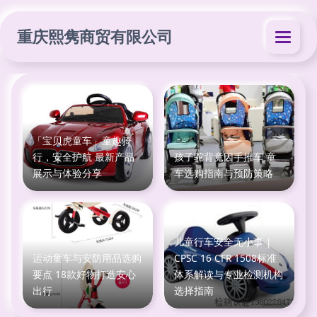
重庆熙隽商贸有限公司
「宝贝虎童车」童趣骑
行，安全护航 最新产品
孩子驼背竟因手推车 童
展示与体验分享
车选购指南与预防策略
儿童行车安全无小事 |
运动童车与安防用品选购
CPSC 16 CFR 1508标准
要点 18款好物打造安心
体系解读与专业检测机构
出行
选择指南