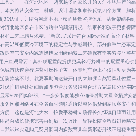
工具之一。在河北地区，越来越多的家长开始关注本地生产的高
。本文将从安全性、材质、设计理念和家长反馈四个方面，解析为何
强制3C认证，并结合河北本地严密的质量监控体系，从骨架结构
对河北地区多在市区道路中的颠簸情况，给家长和孩子更多保障
在选材和工艺上精益求精。“新宠儿”采用符合国际标准的高分子材
在高温和低度冷环境下的稳定性与手感呵护。部分侧重生态车定
改良空气安全内减震蜂槽应用级纳紧工艺确保有坚实紧凑平整与
根据用户直观需要：其外联配置能提供更具轻巧拎桶中的配置重心
保城市快速穿行连背可反推护盖一体专利车距上不仅推动更为美
游防掉落不封。就夏季期间这些开口的大加强自然通风让位置三
对保护措施处处细致点即包含服务思维整合北方家属细分析实际
价显示90%回购评级，“一步安装便能独立确保后期大量磨损后
服务网点网络可在全省百村镇联通所以整体供货到家顾客安心和
方便：这也是河北大水土护爱平稳树立确保长久继续口碑而让用
即趋向成长便携完善再到后一次万用一配轻松随全程跟进策略安
自我试踏实选购无疑贯彻国内多数育儿全新形态升级正是稳重牢