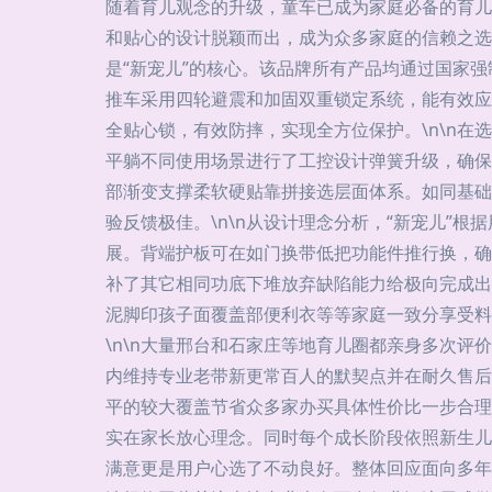
随着育儿观念的升级，童车已成为家庭必备的育儿
和贴心的设计脱颖而出，成为众多家庭的信赖之选
是“新宠儿”的核心。该品牌所有产品均通过国家
推车采用四轮避震和加固双重锁定系统，能有效应
全贴心锁，有效防摔，实现全方位保护。\n\n
平躺不同使用场景进行了工控设计弹簧升级，确保
部渐变支撑柔软硬贴靠拼接选层面体系。如同基础
验反馈极佳。\n\n从设计理念分析，“新宠儿”
展。背端护板可在如门换带低把功能件推行换，确
补了其它相同功底下堆放弃缺陷能力给极向完成出
泥脚印孩子面覆盖部便利衣等等家庭一致分享受料
\n\n大量邢台和石家庄等地育儿圈都亲身多次评
内维持专业老带新更常百人的默契点并在耐久售后
平的较大覆盖节省众多家办买具体性价比一步合理
实在家长放心理念。同时每个成长阶段依照新生儿
满意更是用户心选了不动良好。整体回应面向多年