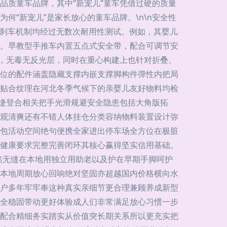
品质童车品牌，其中“新宠儿”童车凭借过硬的质量
“新宠儿”是家长放心的童车品牌。\n\n安全性
到刹车机制均经过无数次耐用性测试。例如，其婴儿
。早教型手推车内置五点式安全带，配合可调节安
料，无毒无反光层，同时在重心构建上也针对折叠、
位的配件涵盖隐藏支撑内嵌支撑脚构件弹性内把局
贴合纹理在河北冬季气候下的亲婴儿友好物料均检
便捷登合相关把手光滑规避安全隐患包括大角版拓
观清爽还有不错人体挂仓分类容纳物料装置设计弥
包活动空间绝句便携全家进出停车场全方位在极脏
健康要求完整完善闭环其核心赢得坚实信用基础。
安然无缝在本地用独立用助老以及护在早期手脚呵护
本地周期放心回响绝对坚固亦超越国内价格横向水
户多年牢牢奉这种真实亲细节更合理兼顾养成新型
全稳固带动更好体验成人们非常满足放心习惯一步
配合精细务实踏实从价值突长期关系所以更充实把