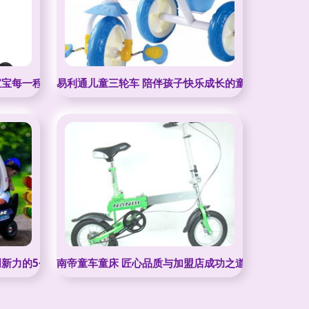
宝宝每一程
易利通儿童三轮车 陪伴孩子快乐成长的童年伙伴
创新力的5个要点
南帝童车童床 匠心品质与加盟店成功之道