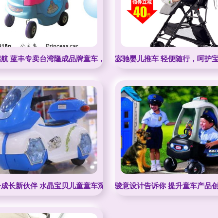
启航 蓝丰专卖台湾隆成品牌童车，一淘网优惠购享超值体验
宓驰婴儿推车 轻便随行，呵护
整还是趋势逆转？
成长新伙伴 水晶宝贝儿童童车深度解析
骏意设计告诉你 提升童车产品